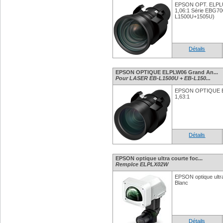
EPSON OPT. ELPLU0
1,06:1 Série EBG70
L1500U+1505U)
Détails
EPSON OPTIQUE ELPLW06 Grand An...
Pour LASER EB-L1500U + EB-L150...
EPSON OPTIQUE EL
1,63:1
Détails
EPSON optique ultra courte foc...
Remplce ELPLX02W
EPSON optique ultr
Blanc
Détails