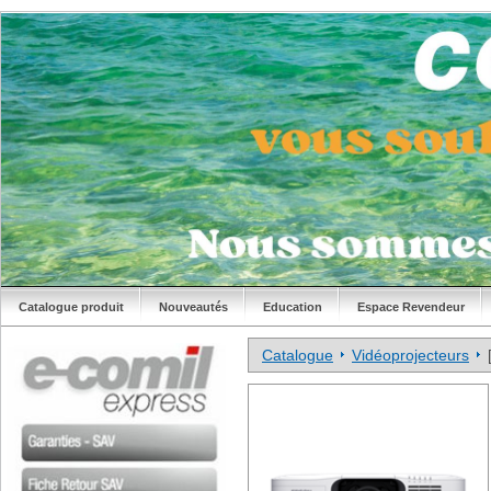
Catalogue produit
Nouveautés
Education
Espace Revendeur
Catalogue
Vidéoprojecteurs