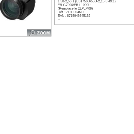
1,58-2,56:1 (EB1750U/55U-2,15-3,49:1)
EB-G7000/EB-L1000U
(Remplace le ELPLM09)
Réf : V12H004M0F
EAN : 8715946645162
--
https://www.qwant.com;https://www.google.com