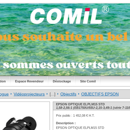
tion
Espace Revendeur
Déstockage
Site Comil
logue
Vidéoprojecteurs
[...]
Objectifs
OBJECTIFS EPSON
EPSON OPTIQUE ELPLM15 STD
1,58-2,56:1 (EB1750U/55U-2,15-3,49:1 (série 7-11
Prix public :
1 452,08 € H.T.
Description :
EPSON OPTIQUE ELPLM15 STD