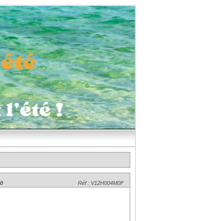
00
Réf : V12H004M0F