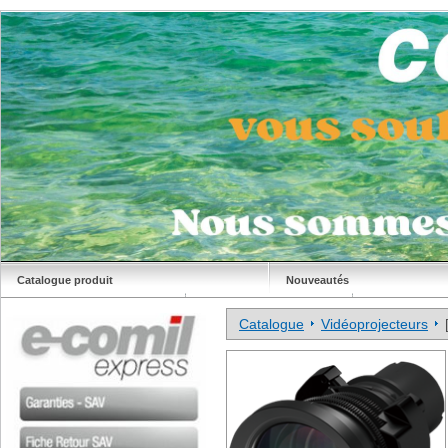
Catalogue produit
Nouveautés
Déstockage
Site Comil
Catalogue
Vidéoprojecteurs