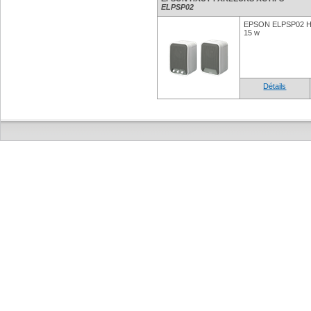
ELPSP02
EPSON ELPSP02 H
15 w
Détails