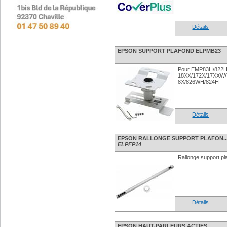
Détails
EPSON SUPPORT PLAFOND ELPMB23
Pour EMP83H/822H
18XX/172X/17XXW/
8X/826WH/824H
Détails
EPSON RALLONGE SUPPORT PLAFON..
ELPFP14
Rallonge support p
Détails
EPSON HAUT-PARLEURS ACTIFS