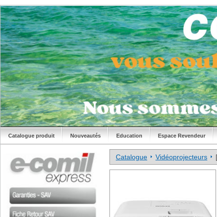
Catalogue produit
Nouveautés
Education
Espace Revendeur
Catalogue
Vidéoprojecteurs