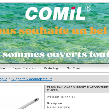
tion
Espace Revendeur
Déstockage
Site Comil
logue
Supports Vidéoprojecteurs
EPSON RALLONGE SUPPORT PLAFOND TUBE 
ELPFP14
Prix public :
85,42 € H.T.
Description :
Aucune description.