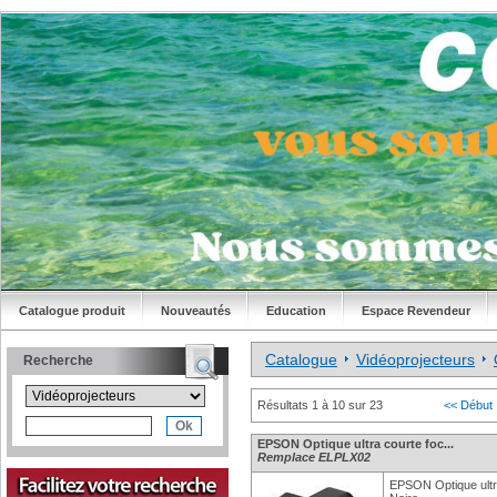
Catalogue produit
Nouveautés
Education
Espace Revendeur
Catalogue
Vidéoprojecteurs
Recherche
Résultats 1 à 10 sur 23
<< Début
EPSON Optique ultra courte foc...
Remplace ELPLX02
EPSON Optique ultr