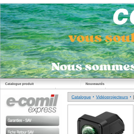
Catalogue produit
Nouveautés
Déstockage
Site Comil
Catalogue
Vidéoprojecteurs