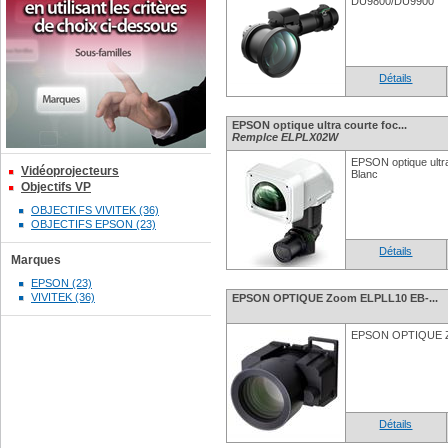
DU9800/DU9900
Détails
EPSON optique ultra courte foc...
Remplce ELPLX02W
EPSON optique ultr
Vidéoprojecteurs
Blanc
Objectifs VP
OBJECTIFS VIVITEK (36)
OBJECTIFS EPSON (23)
Détails
Marques
EPSON (23)
VIVITEK (36)
EPSON OPTIQUE Zoom ELPLL10 EB-...
EPSON OPTIQUE Z
Détails