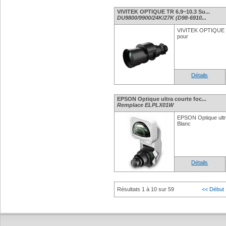
VIVITEK OPTIQUE TR 6.9~10.3 Su...
DU9800/9900/24K/27K (D98-6910...
VIVITEK OPTIQUE T
pour
Détails
EPSON Optique ultra courte foc...
Remplace ELPLX01W
EPSON Optique ult
Blanc
Détails
Résultats 1 à 10 sur 59
<< Début