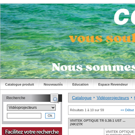
Catalogue produit
Nouveautés
Education
Espace Revendeur
Catalogue
Vidéoprojecteurs
Recherche
Résultats 1 à 10 sur 59
<< Début
VIVITEK OPTIQUE TR 0.38:1 UST ...
24K/27K
VIVITEK OPTIQUE T