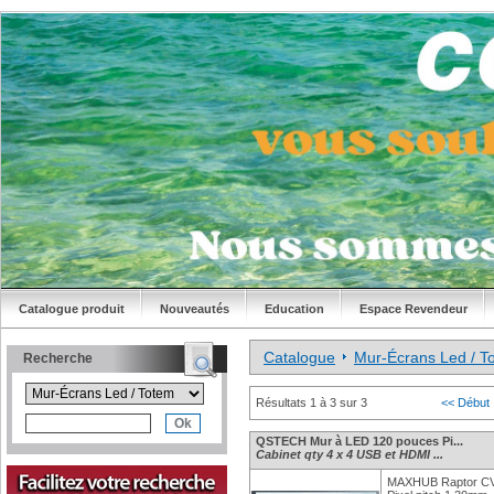
Catalogue produit
Nouveautés
Education
Espace Revendeur
Catalogue
Mur-Écrans Led / 
Recherche
Résultats 1 à 3 sur 3
<< Début
QSTECH Mur à LED 120 pouces Pi...
Cabinet qty 4 x 4 USB et HDMI ...
MAXHUB Raptor CV