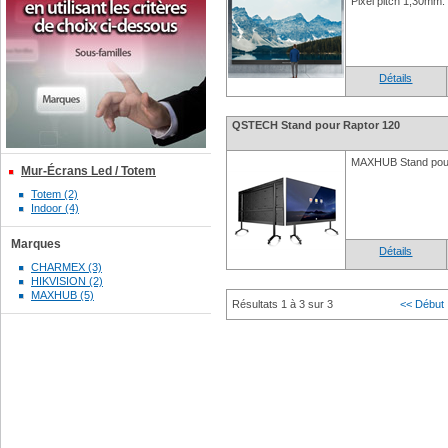
Pixel pitch 1,30mm.
Détails
QSTECH Stand pour Raptor 120
MAXHUB Stand pour
Mur-Écrans Led / Totem
Totem (2)
Indoor (4)
Marques
Détails
CHARMEX (3)
HIKVISION (2)
MAXHUB (5)
Résultats 1 à 3 sur 3
<< Début