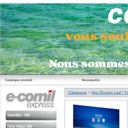
Catalogue produit
Nouveautés
Déstockage
Site Comil
Catalogue
Mur-Écrans Led / T