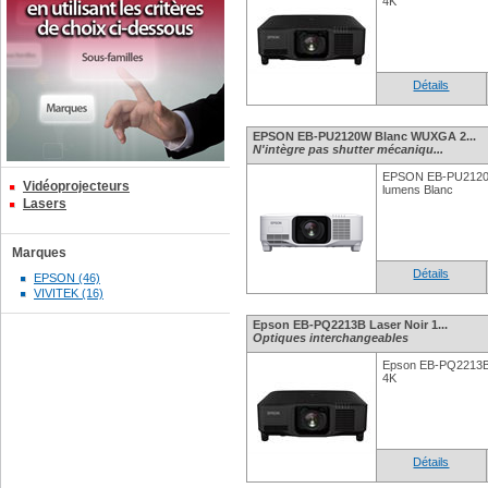
4K
Détails
EPSON EB-PU2120W Blanc WUXGA 2...
N'intègre pas shutter mécaniqu...
EPSON EB-PU2120
Vidéoprojecteurs
lumens Blanc
Lasers
Marques
Détails
EPSON (46)
VIVITEK (16)
Epson EB-PQ2213B Laser Noir 1...
Optiques interchangeables
Epson EB-PQ2213B 
4K
Détails