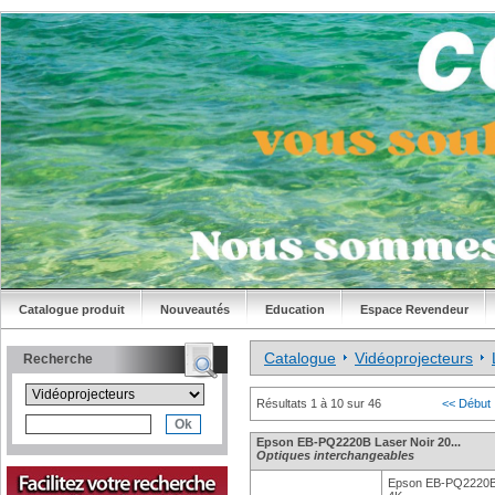
Catalogue produit
Nouveautés
Education
Espace Revendeur
Catalogue
Vidéoprojecteurs
Recherche
Résultats 1 à 10 sur 46
<< Début
Epson EB-PQ2220B Laser Noir 20...
Optiques interchangeables
Epson EB-PQ2220B 