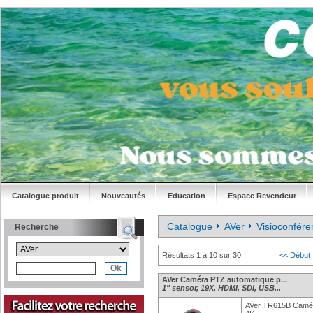
Catalogue produit
Nouveautés
Education
Espace Revendeur
Catalogue
AVer
Visioconfére
Recherche
Résultats 1 à 10 sur 30
<< Début
AVer Caméra PTZ automatique p...
1" sensor, 19X, HDMI, SDI, USB...
AVer TR615B Camér