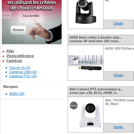
4K
Détails
AVER Barre vidéo à double obje...
caméras 4K duel lens 18X total...
AVER VB370A Barre 
AVer
Visioconférence
Caméras
Tout en Un (6)
Cameras USB (10)
Détails
Caméras PTZ (19)
Marques
AVer Caméra PTZ automatique p...
zoom opt. x30, 60 i/s, HDMI, U...
AVER (29)
AVer TR335W Camér
4K, Blanc
Détails