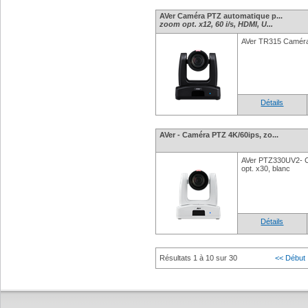
AVer Caméra PTZ automatique p...
zoom opt. x12, 60 i/s, HDMI, U...
AVer TR315 Caméra 
Détails
AVer - Caméra PTZ 4K/60ips, zo...
AVer PTZ330UV2- C
opt. x30, blanc
Détails
Résultats 1 à 10 sur 30
<< Début