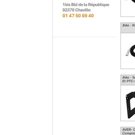
AVer - 
AVer - S
Et PTC-
AVER- C
Compren