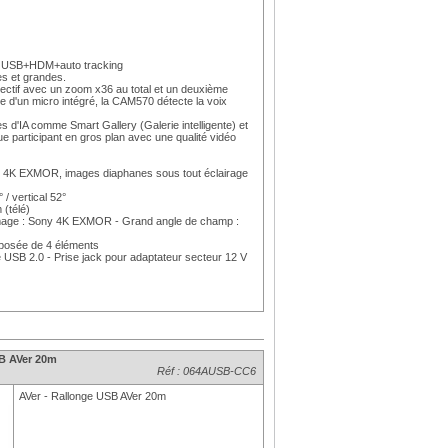
, USB+HDM+auto tracking
s et grandes.
ctif avec un zoom x36 au total et un deuxième
ée d'un micro intégré, la CAM570 détecte la voix
es d'IA comme Smart Gallery (Galerie intelligente) et
 participant en gros plan avec une qualité vidéo
ny 4K EXMOR, images diaphanes sous tout éclairage
/ vertical 52°
 (télé)
d'image : Sony 4K EXMOR - Grand angle de champ :
mposée de 4 éléments
e USB 2.0 - Prise jack pour adaptateur secteur 12 V
SB AVer 20m
Réf : 064AUSB-CC6
AVer - Rallonge USB AVer 20m