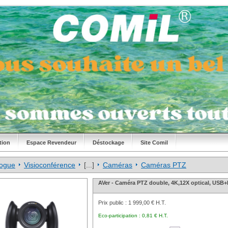
tion
Espace Revendeur
Déstockage
Site Comil
logue
Visioconférence
[...]
Caméras
Caméras PTZ
AVer - Caméra PTZ double, 4K,12X optical, US
Prix public :
1 999,00 € H.T.
Eco-participation :
0,81 € H.T.