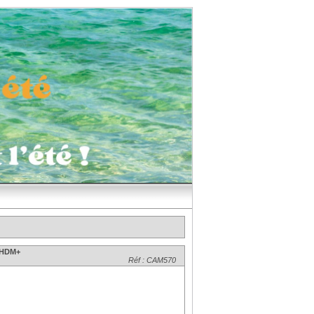
B+HDM+
Réf : CAM570