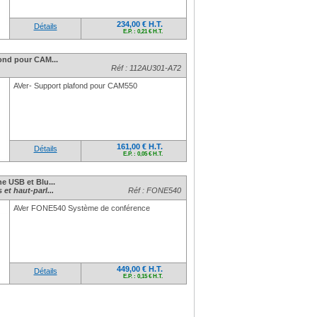
234,00 € H.T.
Détails
E.P. : 0,21 € H.T.
ond pour CAM...
Réf : 112AU301-A72
AVer- Support plafond pour CAM550
161,00 € H.T.
Détails
E.P. : 0,05 € H.T.
e USB et Blu...
et haut-parl...
Réf : FONE540
AVer FONE540 Système de conférence
449,00 € H.T.
Détails
E.P. : 0,15 € H.T.