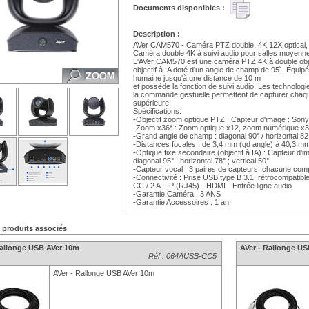
Documents disponibles :
Description :
AVer CAM570 - Caméra PTZ double, 4K,12X optical
Caméra double 4K à suivi audio pour salles moyenne
L'AVer CAM570 est une caméra PTZ 4K à double obje
objectif à IA doté d'un angle de champ de 95˚. Équip
humaine jusqu'à une distance de 10 m
et possède la fonction de suivi audio. Les technologi
la commande gestuelle permettent de capturer chaque
supérieure.
Spécifications:
-Objectif zoom optique PTZ : Capteur d'image : So
-Zoom x36* : Zoom optique x12, zoom numérique x3
-Grand angle de champ : diagonal 90° / horizontal 82° 
-Distances focales : de 3,4 mm (gd angle) à 40,3 mm
-Optique fixe secondaire (objectif à IA) : Capteur 
diagonal 95° ; horizontal 78° ; vertical 50°
-Capteur vocal : 3 paires de capteurs, chacune co
-Connectivité : Prise USB type B 3.1, rétrocompatibl
CC / 2 A - IP (RJ45) - HDMI - Entrée ligne audio
-Garantie Caméra : 3 ANS
-Garantie Accessoires : 1 an
s produits associés
Rallonge USB AVer 10m
AVer - Rallonge U
Réf : 064AUSB-CC5
AVer - Rallonge USB AVer 10m