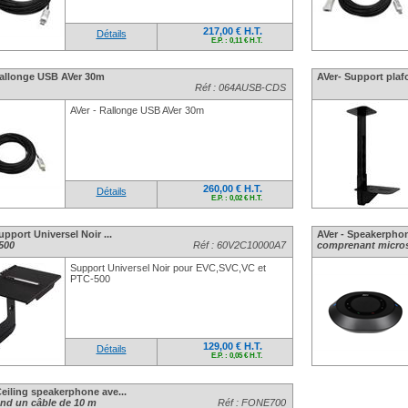
217,00 € H.T.
Détails
E.P. : 0,11 € H.T.
Rallonge USB AVer 30m
AVer- Support plaf
Réf : 064AUSB-CDS
AVer - Rallonge USB AVer 30m
260,00 € H.T.
Détails
E.P. : 0,02 € H.T.
upport Universel Noir ...
AVer - Speakerphon
500
Réf : 60V2C10000A7
comprenant micros 
Support Universel Noir pour EVC,SVC,VC et
PTC-500
129,00 € H.T.
Détails
E.P. : 0,05 € H.T.
eiling speakerphone ave...
d un câble de 10 m
Réf : FONE700