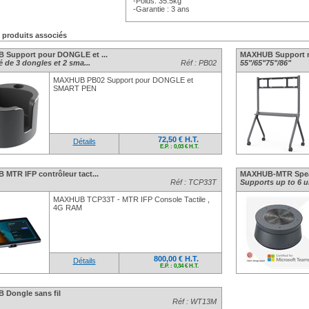
-Poids: 35.5kg
-Garantie : 3 ans
s produits associés
Support pour DONGLE et ...
MAXHUB Support mo
 de 3 dongles et 2 sma...
Réf : PB02
55"/65"75"/86"
MAXHUB PB02 Support pour DONGLE et
SMART PEN
72,50 € H.T.
Détails
E.P. : 0,03 € H.T.
MTR IFP contrôleur tact...
MAXHUB-MTR Speak
Réf : TCP33T
Supports up to 6 u
MAXHUB TCP33T - MTR IFP Console Tactile ,
4G RAM
800,00 € H.T.
Détails
E.P. : 0,34 € H.T.
Dongle sans fil
Réf : WT13M