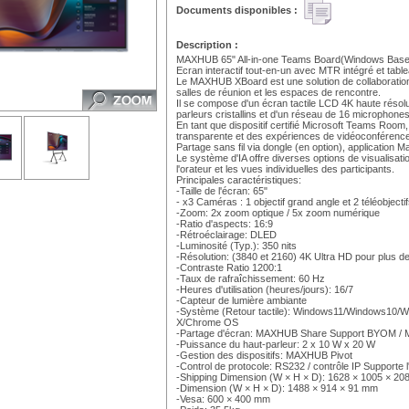
Documents disponibles :
Description :
MAXHUB 65" All-in-one Teams Board(Windows Base
Ecran interactif tout-en-un avec MTR intégré et table
Le MAXHUB XBoard est une solution de collaboratio
salles de réunion et les espaces de rencontre.
Il se compose d'un écran tactile LCD 4K haute résolu
parleurs cristallins et d'un réseau de 16 microphones
En tant que dispositif certifié Microsoft Teams Roo
transparente et des expériences de vidéoconférenc
Partage sans fil via dongle (en option), application 
Le système d'IA offre diverses options de visualisation
l'orateur et les vues individuelles des participants.
Principales caractéristiques:
-Taille de l'écran: 65"
- x3 Caméras : 1 objectif grand angle et 2 téléobjectif
-Zoom: 2x zoom optique / 5x zoom numérique
-Ratio d'aspects: 16:9
-Rétroéclairage: DLED
-Luminosité (Typ.): 350 nits
-Résolution: (3840 et 2160) 4K Ultra HD pour plus de
-Contraste Ratio 1200:1
-Taux de rafraîchissement: 60 Hz
-Heures d'utilisation (heures/jours): 16/7
-Capteur de lumière ambiante
-Système (Retour tactile): Windows11/Windows10/
X/Chrome OS
-Partage d'écran: MAXHUB Share Support BYOM / Mir
-Puissance du haut-parleur: 2 x 10 W x 20 W
-Gestion des dispositifs: MAXHUB Pivot
-Control de protocole: RS232 / contrôle IP Supporte l
-Shipping Dimension (W × H × D): 1628 × 1005 × 2
-Dimension (W × H × D): 1488 × 914 × 91 mm
-Vesa: 600 × 400 mm