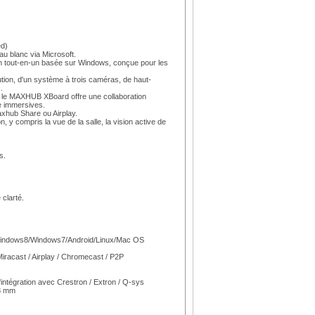
d)
au blanc via Microsoft.
n tout-en-un basée sur Windows, conçue pour les
tion, d'un système à trois caméras, de haut-
.
m, le MAXHUB XBoard offre une collaboration
e immersives.
Maxhub Share ou Airplay.
, y compris la vue de la salle, la vision active de
s.
 clarté.
Windows8/Windows7/Android/Linux/Mac OS
acast / Airplay / Chromecast / P2P
'intégration avec Crestron / Extron / Q-sys
08 mm