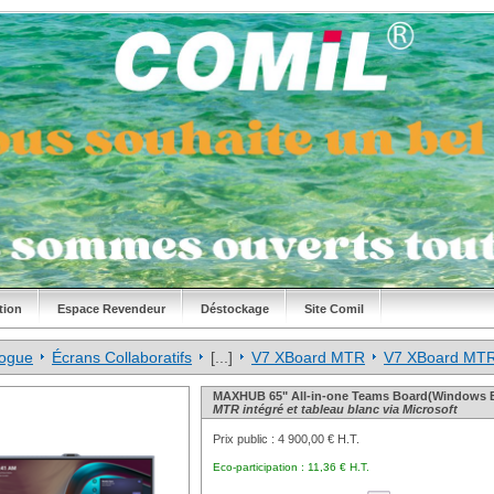
tion
Espace Revendeur
Déstockage
Site Comil
logue
Écrans Collaboratifs
[...]
V7 XBoard MTR
V7 XBoard MT
MAXHUB 65" All-in-one Teams Board(Windows 
MTR intégré et tableau blanc via Microsoft
Prix public :
4 900,00 € H.T.
Eco-participation :
11,36 € H.T.