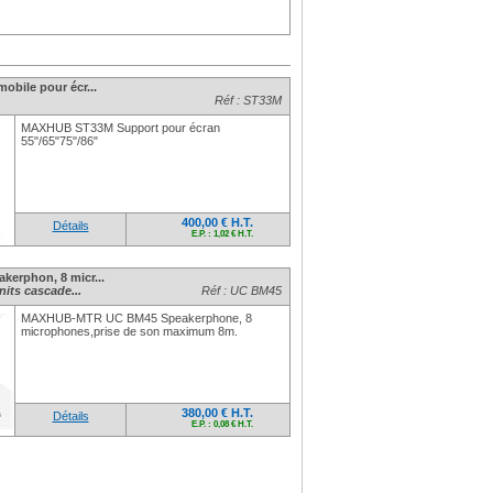
bile pour écr...
Réf : ST33M
MAXHUB ST33M Support pour écran
55"/65"75"/86"
400,00 € H.T.
Détails
E.P. : 1,02 € H.T.
erphon, 8 micr...
nits cascade...
Réf : UC BM45
MAXHUB-MTR UC BM45 Speakerphone, 8
microphones,prise de son maximum 8m.
380,00 € H.T.
Détails
E.P. : 0,08 € H.T.