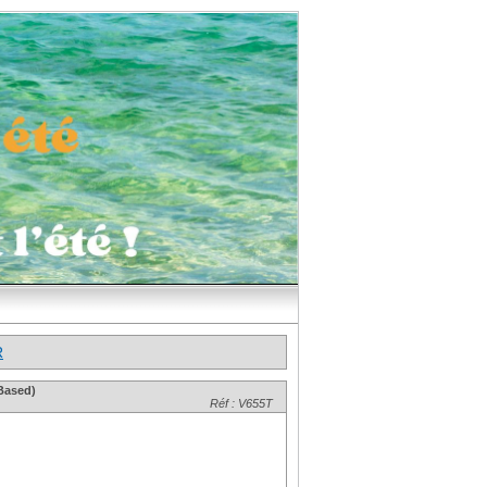
R
Based)
Réf : V655T