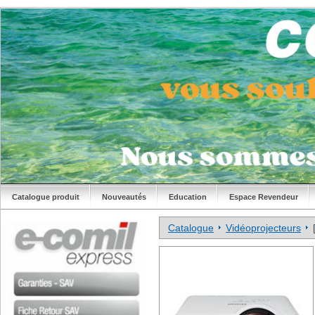
Catalogue produit
Nouveautés
Education
Espace Revendeur
Catalogue
Vidéoprojecteurs