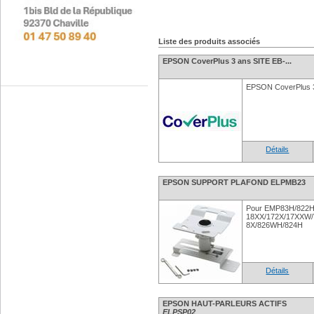
Liste des produits associés
EPSON CoverPlus 3 ans SITE EB-...
EPSON CoverPlus 
Détails
EPSON SUPPORT PLAFOND ELPMB23
Pour EMP83H/822H
18XX/172X/17XXW/
8X/826WH/824H
Détails
EPSON HAUT-PARLEURS ACTIFS
ELPSP02