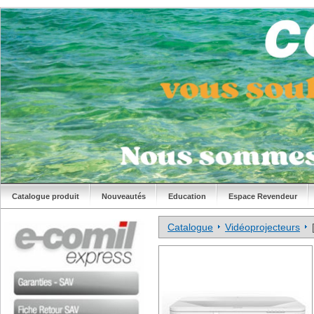
Catalogue produit
Nouveautés
Education
Espace Revendeur
Catalogue
Vidéoprojecteurs