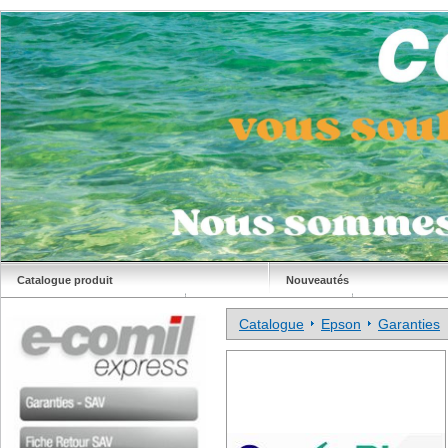
Catalogue produit
Nouveautés
Déstockage
Site Comil
Catalogue
Epson
Garanties