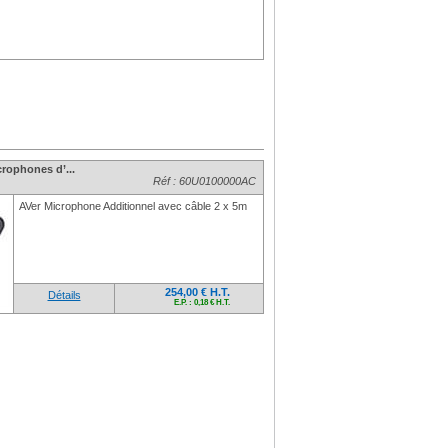
crophones d’...
Réf : 60U0100000AC
AVer Microphone Additionnel avec câble 2 x 5m
254,00 € H.T.
Détails
E.P. : 0,18 € H.T.