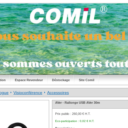
tion
Espace Revendeur
Déstockage
Site Comil
logue
Visioconférence
Accessoires
AVer - Rallonge USB AVer 30m
Prix public :
260,00 € H.T.
Eco-participation :
0,02 € H.T.