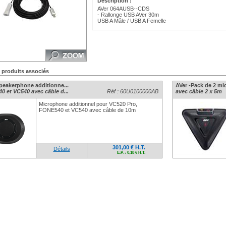
Description :
AVer 064AUSB--CDS
- Rallonge USB AVer 30m
USB A Mâle / USB A Femelle
s produits associés
Speakerphone additionne...
AVer -Pack de 2 mi
0 et VC540 avec câble d...
Réf : 60U0100000AB
avec câble 2 x 5m
Microphone additionnel pour VC520 Pro,
FONE540 et VC540 avec câble de 10m
301,00 € H.T.
Détails
E.P. : 0,18 € H.T.