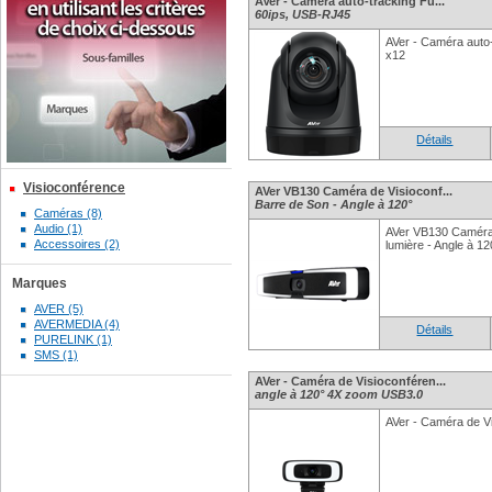
AVer - Caméra auto-tracking Fu...
60ips, USB-RJ45
AVer - Caméra auto-
x12
Détails
Visioconférence
AVer VB130 Caméra de Visioconf...
Barre de Son - Angle à 120°
Caméras (8)
Audio (1)
AVer VB130 Caméra
Accessoires (2)
lumière - Angle à 12
Marques
AVER (5)
AVERMEDIA (4)
Détails
PURELINK (1)
SMS (1)
AVer - Caméra de Visioconféren...
angle à 120° 4X zoom USB3.0
AVer - Caméra de V