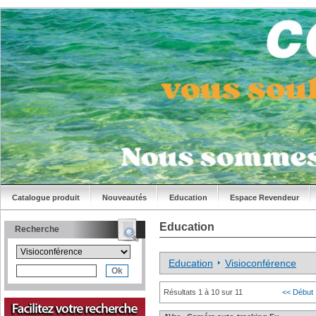
Catalogue produit
Nouveautés
Education
Espace Revendeur
Education
Recherche
Education
Visioconférence
Résultats 1 à 10 sur 11
<< Début