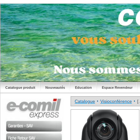
Catalogue produit
Nouveautés
Education
Espace Revendeur
Catalogue
Visioconférence
[.