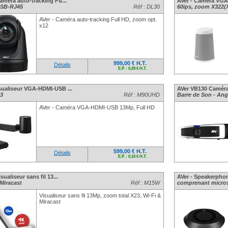
améra auto-tracking Fu...
AVer - Caméra VGA
USB-RJ45
Réf : DL30
60ips, zoom X322(
AVer - Caméra auto-tracking Full HD, zoom opt.
x12
999,00 € H.T.
Détails
E.P. : 0,29 € H.T.
sualiseur VGA-HDMI-USB ...
AVer VB130 Caméra 
3
Réf : M90UHD
Barre de Son - Ang
AVer - Caméra VGA-HDMI-USB 13Mp, Full HD
599,00 € H.T.
Détails
E.P. : 0,10 € H.T.
isualiseur sans fil 13...
AVer - Speakerphon
 Miracast
Réf : M15W
comprenant micros 
Visualiseur sans fil 13Mp, zoom total X23, Wi-Fi &
Miracast