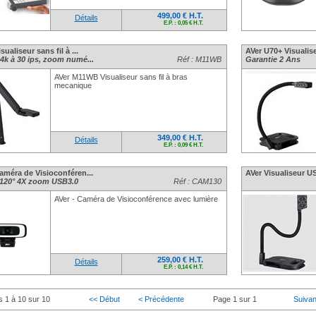
499,00 € H.T.
Détails
E.P. : 0,05 € H.T.
sualiseur sans fil à ...
AVer U70+ Visualis
 4k à 30 ips, zoom numé...
Réf : M11WB
Garantie 2 Ans
AVer M11WB Visualiseur sans fil à bras
mecanique
349,00 € H.T.
Détails
E.P. : 0,09 € H.T.
Caméra de Visioconféren...
AVer Visualiseur U
 120° 4X zoom USB3.0
Réf : CAM130
AVer - Caméra de Visioconférence avec lumière
259,00 € H.T.
Détails
E.P. : 0,14 € H.T.
s 1 à 10 sur 10
<< Début
< Précédente
Page 1 sur 1
Suivan