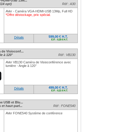
-HDMI-USB 13M...
X14 opt)
Réf : A30
AVer - Caméra VGA-HDMI-USB 13Mp, Full HD
*Offre déstockage, prix spécial.
599,00 € H.T.
Détails
E.P. : 0,25 € H.T.
de Visioconf...
le à 120°
Réf : VB130
AVer VB130 Caméra de Visioconférence avec
lumière - Angle à 120°
499,00 € H.T.
Détails
E.P. : 0,21 € H.T.
e USB et Blu...
et haut-parl...
Réf : FONE540
AVer FONE540 Système de conférence