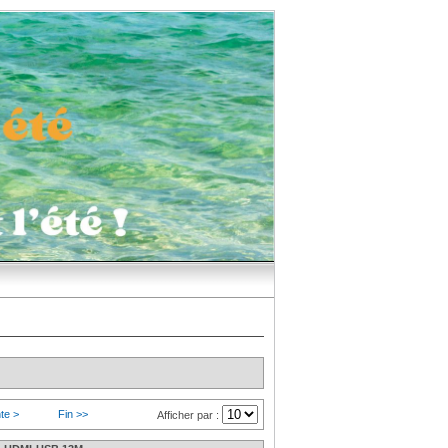
te >
Fin >>
Afficher par :