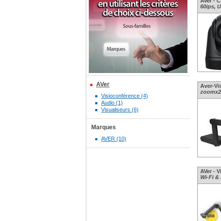
AVer - C
60ips, 
AVer
Aver-Vi
zoomx2
Visioconférence (4)
Audio (1)
Visualiseurs (6)
Marques
AVER (10)
AVer - V
Wi-Fi &