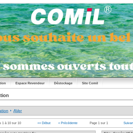
tion
Espace Revendeur
Déstockage
Site Comil
tion
tion
AVer
s 1 à 10 sur 10
<< Début
< Précédente
Page 1 sur 1
Suivan