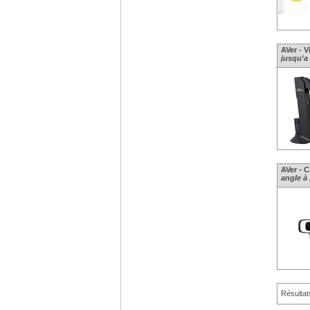
AVer - Vi
jusqu'a
AVer - 
angle à
Résultat