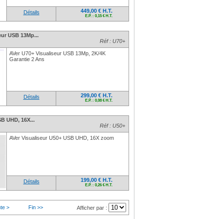
449,00 € H.T.
Détails
E.P. : 0,15 € H.T.
eur USB 13Mp...
Réf : U70+
AVer U70+ Visualiseur USB 13Mp, 2K/4K
Garantie 2 Ans
299,00 € H.T.
Détails
E.P. : 0,08 € H.T.
SB UHD, 16X...
Réf : U50+
AVer Visualiseur U50+ USB UHD, 16X zoom
199,00 € H.T.
Détails
E.P. : 0,26 € H.T.
te >
Fin >>
Afficher par :