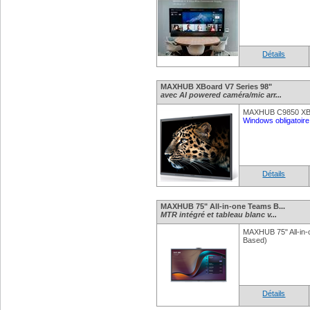
Détails
MAXHUB XBoard V7 Series 98"
avec AI powered caméra/mic arr...
MAXHUB C9850 XBo
Windows obligatoire 
Détails
MAXHUB 75" All-in-one Teams B...
MTR intégré et tableau blanc v...
MAXHUB 75" All-in
Based)
Détails