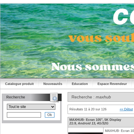
Catalogue produit
Nouveautés
Education
Espace Revendeur
Recherche :
maxhub
Recherche
Résultats 11 à 20 sur 126
<< Début
MAXHUB- Ecran 105", 5K Display
21:9, Android 13, 4G/32G
MAXHUB- Ecran 105"