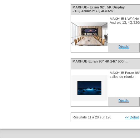
MAXHUB- Ecran 92", 5K Display
21:9, Android 13, 4G/32G
MAXHUB UW92NA Ecr
Android 13, 4G/3
Détails
MAXHUB Ecran 98" 4K 24/7 500n...
MAXHUB Ecran 98" U
salles de réunion
Détails
Résultats 11 à 20 sur 126
<< Début