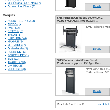
Mur-Écrans Led / Totem (7)
Détails
Accessoires Divers (2)
Marques
SMS PRESENCE Mobile 1000x600 ...
Poids 67Kg Frais hors gabarit ...
AUDIO-TECHNICA (3)
AVECO (1)
SMS Présence Mobi
AVER (17)
B-TECH (18)
EPSON (17)
HIKVISION (24)
MAXHUB (34)
MEDIAHUB (7)
Optimal Audio (1)
Détails
PURELINK (13)
SCREENLINE (1)
SMS (11)
SMS Presence Wall/Floor Fixed ...
TRAULUX (10)
Poids max supporté 150 kgs. Ga...
VIVITEK (25)
VUELOGIC (8)
SMS K05-148-2 Pres
Taille de l'écran 98"
Détails
Résultats 1 à 10 sur 11
<< Début