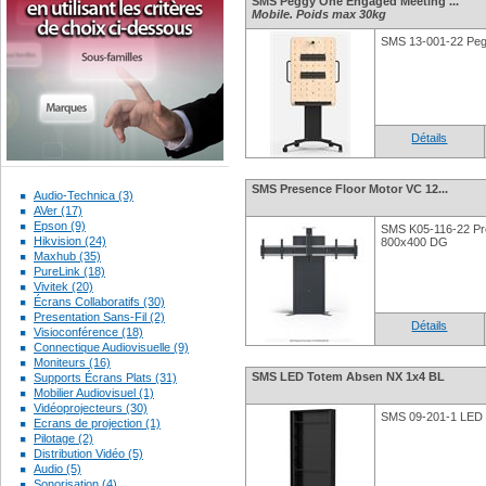
SMS Peggy One Engaged Meeting ...
Mobile. Poids max 30kg
SMS 13-001-22 Peg
Détails
SMS Presence Floor Motor VC 12...
Audio-Technica (3)
AVer (17)
Epson (9)
SMS K05-116-22 Pr
Hikvision (24)
800x400 DG
Maxhub (35)
PureLink (18)
Vivitek (20)
Écrans Collaboratifs (30)
Presentation Sans-Fil (2)
Détails
Visioconférence (18)
Connectique Audiovisuelle (9)
Moniteurs (16)
SMS LED Totem Absen NX 1x4 BL
Supports Écrans Plats (31)
Mobilier Audiovisuel (1)
Vidéoprojecteurs (30)
SMS 09-201-1 LED 
Ecrans de projection (1)
Pilotage (2)
Distribution Vidéo (5)
Audio (5)
Sonorisation (4)