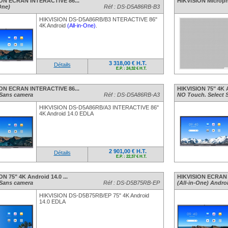
ON ECRAN INTERACTIVE 86...
HIKVISION Micropho
One)
Réf : DS-D5A86RB-B3
HIKVISION DS-D5A86RB/B3 NTERACTIVE 86"
4K Android
(All-in-One)
.
3 318,00 € H.T.
Détails
E.P. : 24,32 € H.T.
ON ECRAN INTERACTIVE 86...
HIKVISION 75" 4K A
Sans camera
Réf : DS-D5A86RB-A3
NO Touch. Select S
HIKVISION DS-D5A86RB/A3 INTERACTIVE 86"
4K Android 14.0 EDLA
2 901,00 € H.T.
Détails
E.P. : 22,37 € H.T.
ON 75" 4K Android 14.0 ...
HIKVISION ECRAN 
Sans camera
Réf : DS-D5B75RB-EP
(All-in-One) Andro
HIKVISION DS-D5B75RB/EP 75" 4K Android
14.0 EDLA