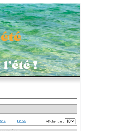
te >
Fin >>
Afficher par :