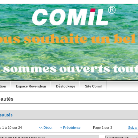
tion
Espace Revendeur
Déstockage
Site Comil
autés
eautés
s 1 à 10 sur 24
<< Début
< Précédente
Page 1 sur 3
Suivan