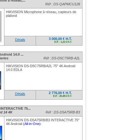
ne à réseau,...
Réf : DS-QAPMCU128
HIKVISION Microphone à réseau, capteurs de
plafond
3 000,00 € H.T.
Détails
E.P. : 1,21 € H.T.
ndroid 14.0 ...
eries
Réf : DS-D5C75RB-A2L
HIKVISION DS-D5C75RB/A2L 75" 4K Android
14.0 EDLA
2 776,00 € H.T.
Détails
E.P. : 20,48 € H.T.
INTERACTIVE 75...
id 14 4K
Réf : DS-D5A75RB-B3
HIKVISION DS-D5A75RB/B3 INTERACTIVE 75"
4K Android
(All-in-One)
.