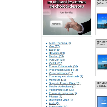
HIKVISI
(All-in-
HIKVISI
Audio-Technica (3)
Touch. 
AVer (17)
Epson (9)
Hikvision (24)
Maxhub (35)
PureLink (18)
Vivitek (20)
Écrans Collaboratifs (30)
Presentation Sans-Fil (2)
Visioconférence (18)
Connectique Audiovisuelle (9)
Moniteurs (16)
HIKVISI
Supports Écrans Plats (31)
Touch. 
Mobilier Audiovisuel (1)
Vidéoprojecteurs (30)
Ecrans de projection (1)
Pilotage (2)
Distribution Vidéo (5)
Audio (5)
Sonorisation (4)