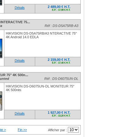
2 489,00 € H.T.
Détails
E.P. : 17,88 € H.T.
INTERACTIVE 75...
ra
Réf : DS-D5A75RB-A3
HIKVISION DS-D5A75RB/A3 NTERACTIVE 75"
4K Android 14.0 EDLA
2 159,00 € H.T.
Détails
E.P. : 17,40 € H.T.
R 75" 4K 500n...
ounted
Réf : DS-D6075UN-DL
HIKVISION DS-D6075UN-DL MONITEUR 75"
4K 500nits
1 927,00 € H.T.
Détails
E.P. : 13,20 € H.T.
te >
Fin >>
Afficher par :