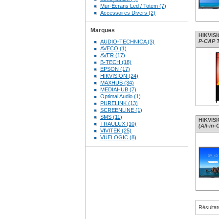
Mur-Écrans Led / Totem (7)
Accessoires Divers (2)
Marques
HIKVISI
P-CAP To
AUDIO-TECHNICA (3)
AVECO (1)
AVER (17)
B-TECH (18)
EPSON (17)
HIKVISION (24)
MAXHUB (34)
MEDIAHUB (7)
Optimal Audio (1)
PURELINK (13)
SCREENLINE (1)
SMS (11)
HIKVISI
TRAULUX (10)
(All-in
VIVITEK (25)
VUELOGIC (8)
Résultat