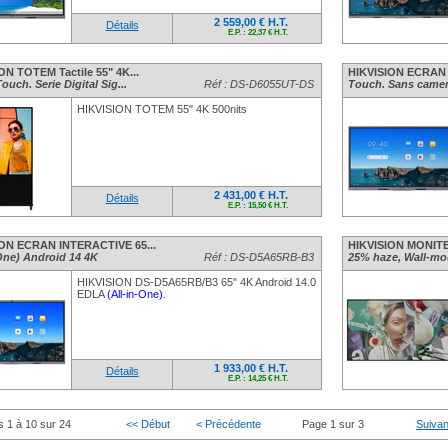
2 559,00 € H.T.
Détails
E.P. : 22,37 € H.T.
ON TOTEM Tactile 55" 4K...
HIKVISION ECRAN 
uch. Serie Digital Sig...
Réf : DS-D6055UT-DS
Touch. Sans came
HIKVISION TOTEM 55" 4K 500nits
2 431,00 € H.T.
Détails
E.P. : 15,50 € H.T.
ON ECRAN INTERACTIVE 65...
HIKVISION MONITEU
-One) Android 14 4K
Réf : DS-D5A65RB-B3
25% haze, Wall-m
HIKVISION DS-D5A65RB/B3 65" 4K Android 14.0
EDLA
(All-in-One)
.
1 933,00 € H.T.
Détails
E.P. : 14,25 € H.T.
s 1 à 10 sur 24
<< Début
< Précédente
Page 1 sur 3
Suivan