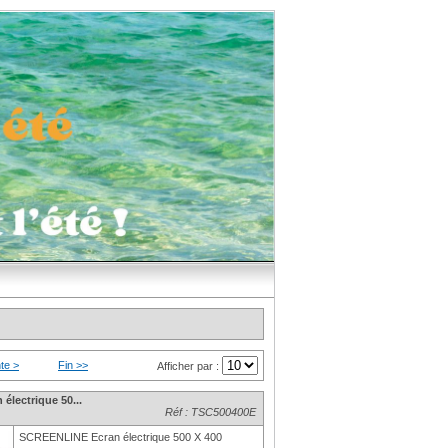
te >
Fin >>
Afficher par :
lectrique 50...
Réf : TSC500400E
SCREENLINE Ecran électrique 500 X 400