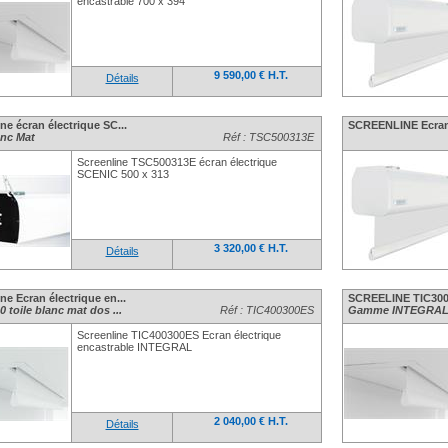
encastrable 700 x 394
9 590,00 € H.T.
Détails
ne écran électrique SC...
SCREENLINE Ecran é
anc Mat
Réf : TSC500313E
Screenline TSC500313E écran électrique
SCENIC 500 x 313
3 320,00 € H.T.
Détails
ne Ecran électrique en...
SCREELINE TIC3002
0 toile blanc mat dos ...
Réf : TIC400300ES
Gamme INTEGRAL T
Screenline TIC400300ES Ecran électrique
encastrable INTEGRAL
2 040,00 € H.T.
Détails