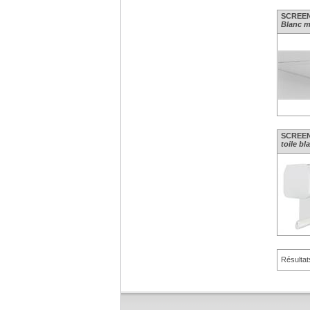
SCREENL
Blanc m
SCREENL
toile bl
Résultat