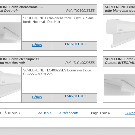
INE Ecran encastrable 3...
SCREENLINE Ecran 
at Dos noir
Réf : TIC300188ES
toile blanc mat dos
SCREENLINE Ecran encastrable 300x188 Sans
bords Noir mais Dos Noir
1 615,00 € H.T.
Détails
INE Ecran electrique CL...
SCREELINE Ecran él
anc mat dos noir
Réf : TLC400225ES
Gamme INTEGRAL T
SCREENLINE TLC400225ES Ecran electrique
CLASSIC 400 x 225
1 565,00 € H.T.
Détails
s 1 à 10 sur 39
<< Début
< Précédente
Page 1 sur 4
Suivan