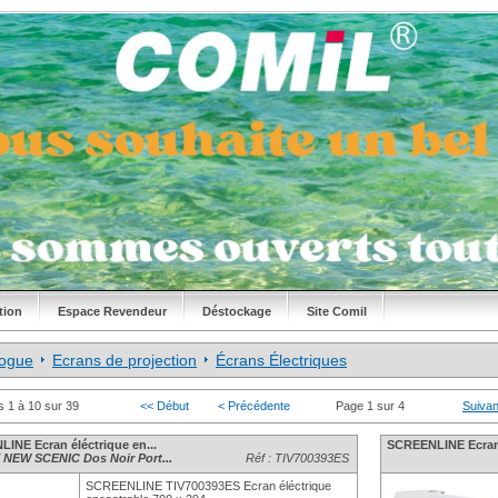
tion
Espace Revendeur
Déstockage
Site Comil
logue
Ecrans de projection
Écrans Électriques
s 1 à 10 sur 39
<< Début
< Précédente
Page 1 sur 4
Suivan
INE Ecran éléctrique en...
SCREENLINE Ecran é
EW SCENIC Dos Noir Port...
Réf : TIV700393ES
SCREENLINE TIV700393ES Ecran éléctrique