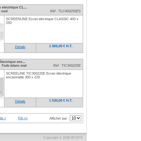
electrique CL...
 noir
Réf : TLC400250ES
SCREENLINE Ecran electrique CLASSIC 400 x
250
1 565,00 € H.T.
Détails
ectrique enc...
oile blanc mat
Réf : TIC300225E
SCREELINE TIC300225E Ecran électrique
encastrable 300 x 225
1 530,00 € H.T.
Détails
te >
Fin >>
Afficher par :
Copyright © 2026
BCSYS