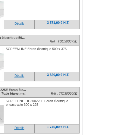
3 571,00 € H.T.
Détails
lectrique 50...
Réf : TSC500375E
SCREENLINE Ecran électrique 500 x 375
3 320,00 € H.T.
Détails
25E Ecran éle...
oile blanc mat
Réf : TIC300300E
SCREELINE TIC300225E Ecran électrique
encastrable 300 x 225
1 745,00 € H.T.
Détails