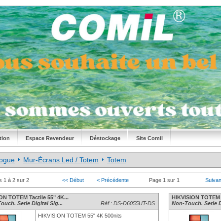
tion
Espace Revendeur
Déstockage
Site Comil
logue
Mur-Écrans Led / Totem
Totem
s 1 à 2 sur 2
<< Début
< Précédente
Page 1 sur 1
Suivan
ON TOTEM Tactile 55" 4K...
HIKVISION TOTEM no
uch. Serie Digital Sig...
Réf : DS-D6055UT-DS
Non-Touch. Serie Di
HIKVISION TOTEM 55" 4K 500nits