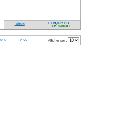
1 719,00 € H.T.
Détails
E.P. : 16,80 € H.T.
te >
Fin >>
Afficher par :