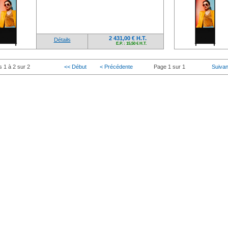
2 431,00 € H.T.
Détails
E.P. : 15,50 € H.T.
s 1 à 2 sur 2
<< Début
< Précédente
Page 1 sur 1
Suivan