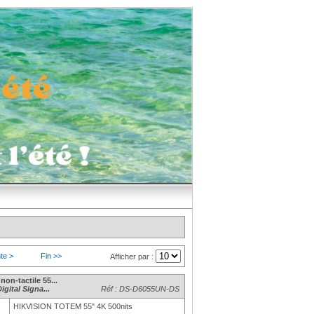
te >
Fin >>
Afficher par :
n-tactile 55...
gital Signa...
Réf : DS-D6055UN-DS
HIKVISION TOTEM 55" 4K 500nits