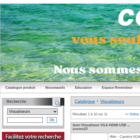
Catalogue produit
Nouveautés
Education
Espace Revendeur
Catalogue
Visualiseurs
Recherche
Résultats 1 à 10 sur 11
<< Début
Aver-Visualiseur VGA-HDMI-USB ...
zoomx23
AVer - Caméra VGA