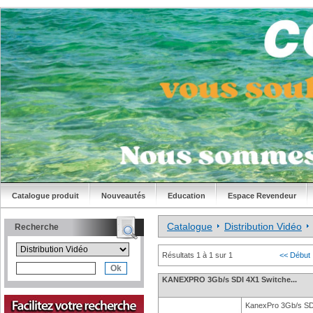
Catalogue produit
Nouveautés
Education
Espace Revendeur
Catalogue
Distribution Vidéo
Recherche
Résultats 1 à 1 sur 1
<< Début
KANEXPRO 3Gb/s SDI 4X1 Switche...
KanexPro 3Gb/s SD