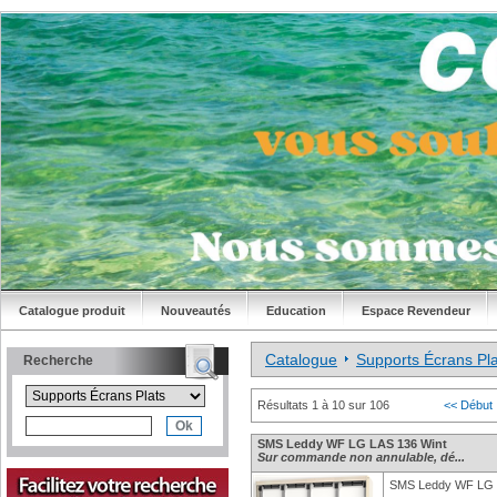
Catalogue produit
Nouveautés
Education
Espace Revendeur
Catalogue
Supports Écrans Pla
Recherche
Résultats 1 à 10 sur 106
<< Début
SMS Leddy WF LG LAS 136 Wint
Sur commande non annulable, dé...
SMS Leddy WF LG 