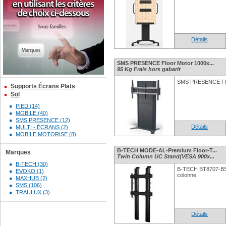
Détails
SMS PRESENCE Floor Motor 1000x...
95 Kg Frais hors gabarit
SMS PRESENCE Fl
Supports Écrans Plats
Sol
PIED (14)
MOBILE (40)
SMS PRESENCE (12)
Détails
MULTI - ÉCRANS (2)
MOBILE MOTORISE (8)
B-TECH MODE-AL-Premium Floor-T...
Marques
Twin Column UC Stand(VESA 900x...
B-TECH (30)
B-TECH BT8707-BS 
EVOKO (1)
colonne.
MAXHUB (2)
SMS (106)
TRAULUX (3)
Détails