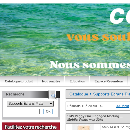
Catalogue produit
Nouveautés
Education
Espace Revendeur
Catalogue
Supports Écrans Pla
Recherche
Résultats 11 à 20 sur 142
<< Début
SMS Peggy One Engaged Meeting ...
Mobile. Poids max 30kg
SMS 13-001-22 Peg