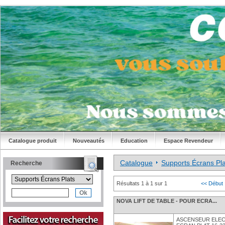
Catalogue produit
Nouveautés
Education
Espace Revendeur
Catalogue
Supports Écrans Pl
Recherche
Résultats 1 à 1 sur 1
<< Début
NOVA LIFT DE TABLE - POUR ECRA...
ASCENSEUR ELEC