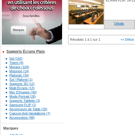
ECRAN PLAT 16-22
Détails
Résultats 1 à 1 sur 1
<< Début
Supports Écrans Plats
Sol (142)
Totem (8)
Muraux (104)
Motorisé (14)
Plafonds (34)
Sol / Plafond (1)
Supports 3D (12)
Multi-Écrans (13)
Mur D'Images (40)
Mode Portrait (26)
Supports Tablette (3)
Samsung FLIP (1)
Ascenceurs de Table (25)
Caisson Anti-Vandalisme (7)
Accessoires (98)
Marques