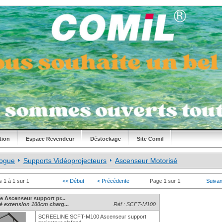
tion
Espace Revendeur
Déstockage
Site Comil
logue
Supports Vidéoprojecteurs
Ascenseur Motorisé
s 1 à 1 sur 1
<< Début
< Précédente
Page 1 sur 1
Suivan
ne Ascenseur support pr...
é extension 100cm charg...
Réf : SCFT-M100
SCREELINE SCFT-M100 Ascenseur support