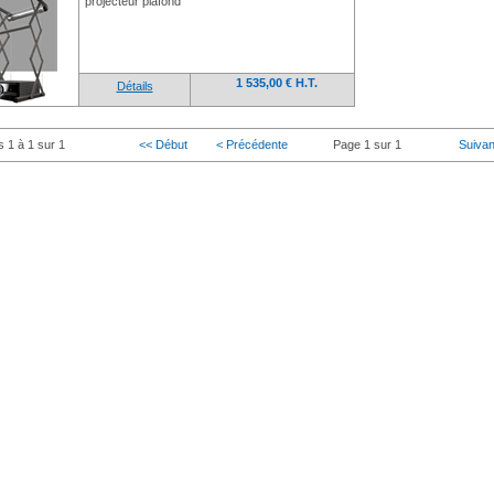
projecteur plafond
1 535,00 € H.T.
Détails
s 1 à 1 sur 1
<< Début
< Précédente
Page 1 sur 1
Suivan