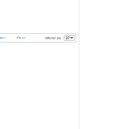
te >
Fin >>
Afficher par :