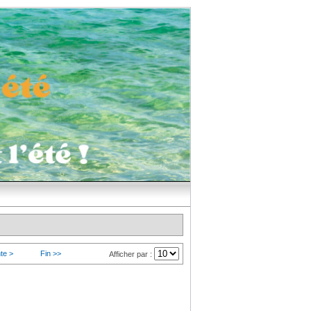
te >
Fin >>
Afficher par :