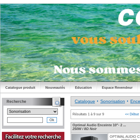
Catalogue produit
Nouveautés
Education
Espace Revendeur
Catalogue
Sonorisation
Ence
Recherche
Résultats 1 à 9 sur 9
<< Début
Optimal Audio Enceinte 10"- 2 ...
250W / 8Ω Noir
OPTIMAL AUDIO CUB