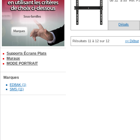
de 32" à 55" Réf: 
Détails
Résultats 11 à 12 sur 12
<< Début
Supports Écrans Plats
Muraux
MODE PORTRAIT
Marques
EDBAK (1)
SMS (11)