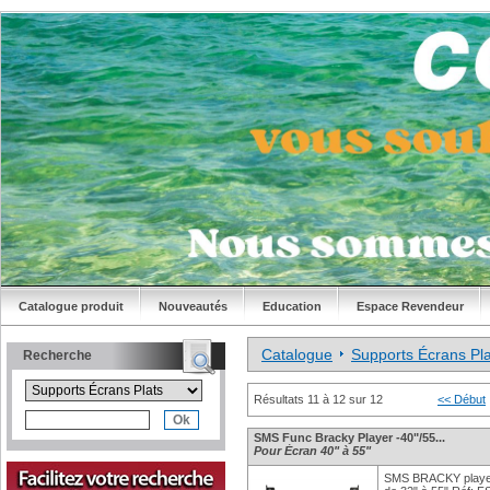
Catalogue produit
Nouveautés
Education
Espace Revendeur
Catalogue
Supports Écrans Pla
Recherche
Résultats 11 à 12 sur 12
<< Début
SMS Func Bracky Player -40"/55...
Pour Écran 40" à 55"
SMS BRACKY player 