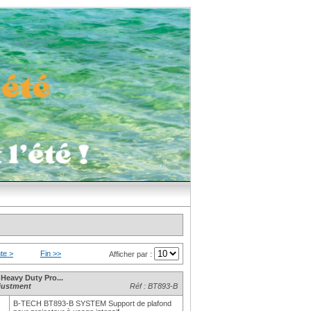
te >
Fin >>
Afficher par :
eavy Duty Pro...
djustment
Réf : BT893-B
B-TECH BT893-B SYSTEM Support de plafond