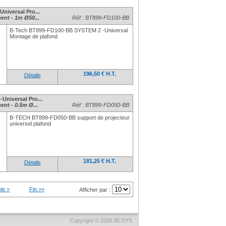
niversal Pro...
ent - 1m Ø50...
Réf : BT899-FD100-BB
B-Tech BT899-FD100-BB SYSTEM 2 -Universal
Montage de plafond
196,50 € H.T.
Détails
Universal Pro...
ent - 0.5m Ø...
Réf : BT899-FD050-BB
B-TECH BT899-FD050-BB support de projecteur
universel plafond
181,25 € H.T.
Détails
te >
Fin >>
Afficher par :
Copyright © 2026
BCSYS