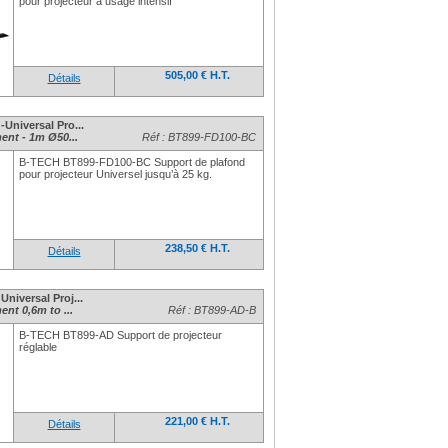
pour projecteur à usage intensif
505,00 € H.T.
Détails
Universal Pro...
ent - 1m Ø50...
Réf : BT899-FD100-BC
B-TECH BT899-FD100-BC Support de plafond
pour projecteur Universel jusqu’à 25 kg.
238,50 € H.T.
Détails
iversal Proj...
nt 0,6m to ...
Réf : BT899-AD-B
B-TECH BT899-AD Support de projecteur
réglable
221,00 € H.T.
Détails