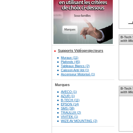
B-Tech 
with Mi
Supports Vidéoprojecteurs
Muraux (11)
Plafonds (45)
Tableaux Blancs (2)
Caisson Anti-Vol (1)
Ascenseur Motorisé (1)
Marques
B-Tech 
AVECO (1)
with Mi
AZUR (1)
B-TECH (11)
EPSON (14)
SMS (38)
TRAULUX (2)
VIVITEK (1)
WIZE AV MOUNTING (2)