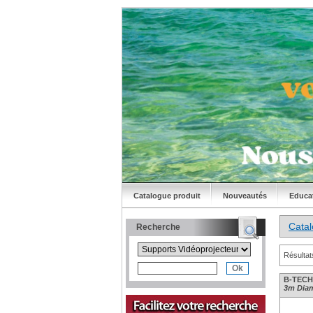
Catalogue produit
Nouveautés
Educa
Cata
Recherche
Résultat
B-TECH 
3m Diam