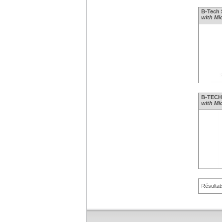
B-Tech 
with Mic
B-TECH 
with Mi
Résultat