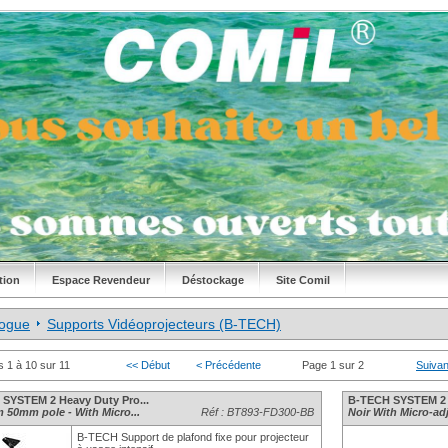
tion
Espace Revendeur
Déstockage
Site Comil
logue
Supports Vidéoprojecteurs (B-TECH)
s 1 à 10 sur 11
<< Début
< Précédente
Page 1 sur 2
Suivan
SYSTEM 2 Heavy Duty Pro...
B-TECH SYSTEM 2 H
 50mm pole - With Micro...
Réf : BT893-FD300-BB
Noir With Micro-a
B-TECH Support de plafond fixe pour projecteur