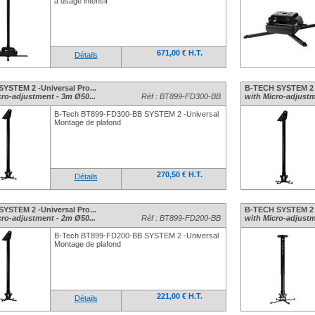
à usage intensif
671,00 € H.T.
Détails
SYSTEM 2 -Universal Pro...
B-TECH SYSTEM 2 -
cro-adjustment - 3m Ø50...
Réf : BT899-FD300-BB
with Micro-adjustm
B-Tech BT899-FD300-BB SYSTEM 2 -Universal
Montage de plafond
270,50 € H.T.
Détails
SYSTEM 2 -Universal Pro...
B-TECH SYSTEM 2 Un
cro-adjustment - 2m Ø50...
Réf : BT899-FD200-BB
with Micro-adjustme
B-Tech BT899-FD200-BB SYSTEM 2 -Universal
Montage de plafond
221,00 € H.T.
Détails