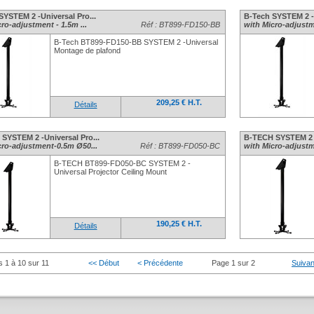
SYSTEM 2 -Universal Pro...
B-Tech SYSTEM 2 -U
ro-adjustment - 1.5m ...
Réf : BT899-FD150-BB
with Micro-adjustm
B-Tech BT899-FD150-BB SYSTEM 2 -Universal
Montage de plafond
209,25 € H.T.
Détails
SYSTEM 2 -Universal Pro...
B-TECH SYSTEM 2 -
cro-adjustment-0.5m Ø50...
Réf : BT899-FD050-BC
with Micro-adjustm
B-TECH BT899-FD050-BC SYSTEM 2 -
Universal Projector Ceiling Mount
190,25 € H.T.
Détails
s 1 à 10 sur 11
<< Début
< Précédente
Page 1 sur 2
Suivan