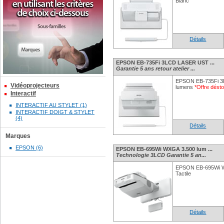
Blanc
Détails
EPSON EB-735Fi 3LCD LASER UST ...
Garantie 5 ans retour atelier ...
EPSON EB-735Fi 3
Vidéoprojecteurs
lumens
*Offre désto
Interactif
INTERACTIF AU STYLET (1)
INTERACTIF DOIGT & STYLET
(4)
Détails
Marques
EPSON (6)
EPSON EB-695Wi WXGA 3.500 lum ...
Technologie 3LCD Garantie 5 an...
EPSON EB-695Wi WX
Tactile
Détails