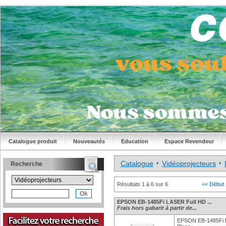
Catalogue produit
Nouveautés
Education
Espace Revendeur
Catalogue
Vidéoprojecteurs
Recherche
Résultats 1 à 6 sur 6
<< Début
EPSON EB-1485Fi LASER Full HD ...
Frais hors gabarit à partir de...
EPSON EB-1485Fi L