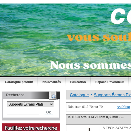
Catalogue produit
Nouveautés
Education
Espace Revendeur
Catalogue
Supports Écrans Pla
Recherche
Résultats 61 à 70 sur 70
<< Début
B-TECH SYSTEM 2 Diam 0,50mm - ...
B-TECH SYSTEM 2 