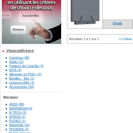
Détails
Résultats 1 à 1 sur 1
<< Début
Visioconférence
Caméras (48)
Audio (11)
Pupitres de Contrôle (3)
MTR (4)
Alimenter en POE+ (2)
Bundles - Kits (1)
Licences AVer (3)
Accessoires (50)
Marques
AVER (86)
AVERMEDIA (5)
B-TECH (3)
EPSON (1)
EVOKO (1)
MAXHUB (14)
PHOENIX (2)