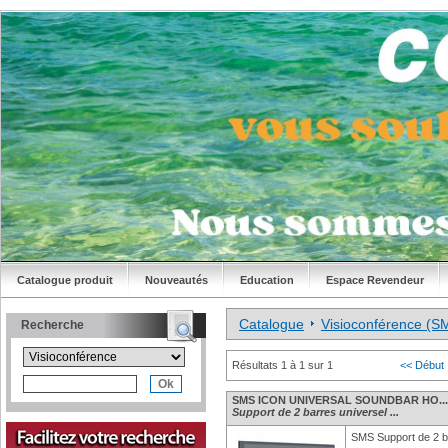
Catalogue produit
Nouveautés
Education
Espace Revendeur
Catalogue
Visioconférence (S
Recherche
Résultats 1 à 1 sur 1
<< Début
SMS ICON UNIVERSAL SOUNDBAR HO...
Support de 2 barres universel ...
SMS Support de 2 b