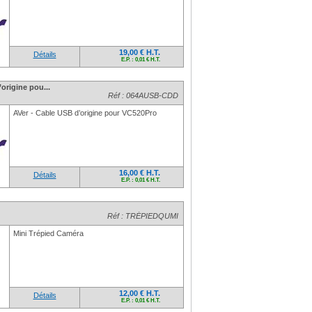
19,00 € H.T.
Détails
E.P. : 0,01 € H.T.
origine pou...
Réf : 064AUSB-CDD
AVer - Cable USB d’origine pour VC520Pro
16,00 € H.T.
Détails
E.P. : 0,01 € H.T.
Réf : TRÉPIEDQUMI
Mini Trépied Caméra
12,00 € H.T.
Détails
E.P. : 0,01 € H.T.