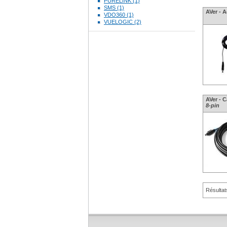
PURELINK (1)
SMS (1)
AVer - 
VDO360 (1)
VUELOGIC (2)
AVer - 
8-pin
Résultat