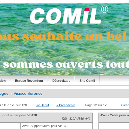
tion
Espace Revendeur
Déstockage
Site Comil
logue
Visioconférence
s 111 à 120 sur 120
<< Début
< Précédente
Page 12 sur 12
Suivan
upport mural pour VB130
AVer - Câble pour a
Réf : 112AU360-A4L
AVer- Support Mural pour VB130