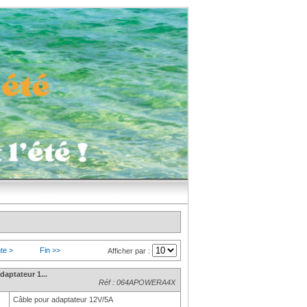
te >
Fin >>
Afficher par :
daptateur 1...
Réf : 064APOWERA4X
Câble pour adaptateur 12V/5A