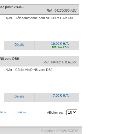
de pour VB34...
Réf : 0412U360-ASJ
AVer - Télécommande pour VB130 et CAM130
10,00 € H.T.
Détails
E.P. : 0,02 € H.T.
IN8 vers DB9
Réf : 064AOTHERBPK
AVer - Câble MiniDIN8 vers DB9
7,00 € H.T.
Détails
te >
Fin >>
Afficher par :
Copyright © 2026
BCSYS