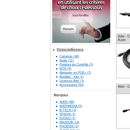
AVer - 
8-pin
Visioconférence
Caméras (48)
Audio (11)
Pupitres de Contrôle (3)
MTR (4)
Alimenter en POE+ (2)
Bundles - Kits (1)
Licences AVer (3)
Accessoires (50)
AVer - 
Marques
AVER (86)
AVERMEDIA (5)
B-TECH (3)
EPSON (1)
EVOKO (1)
MAXHUB (14)
PHOENIX (2)