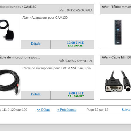
Adaptateur pour CAM130
AVer - Télécomman
Réf : 04131AGOOARJ
AVer - Adaptateur pour CAM130
12,00 € H.T.
Détails
E.P. : 0,00 € H.T.
Câble de microphone pou...
AVer - Câble MiniD
Réf : 064AOTHERCCB
Câble de microphone pour EVC & SVC 5m 8-pin
9,00 € H.T.
Détails
E.P. : 0,04 € H.T.
s 111 à 120 sur 120
<< Début
< Précédente
Page 12 sur 12
Suivan