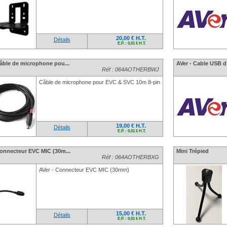
20,00 € H.T.
Détails
E.P. : 0,01 € H.T.
Câble de microphone pou...
AVer - Cable USB d’
Réf : 064AOTHERBWJ
Câble de microphone pour EVC & SVC 10m 8-pin
19,00 € H.T.
Détails
E.P. : 0,01 € H.T.
Connecteur EVC MIC (30m...
Mini Trépied
Réf : 064AOTHERBXG
AVer - Connecteur EVC MIC (30mm)
15,00 € H.T.
Détails
E.P. : 0,01 € H.T.