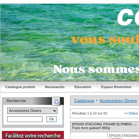
Catalogue produit
Nouveautés
Education
Espace Revendeur
Catalogue
Accessoires Divers
Recherche
Résultats 1 à 10 sur 83
<< Début
EPSON STACKING FRAME ELPMB52 -...
Frais hors gabarit 45Kg
EPSON STACKING 