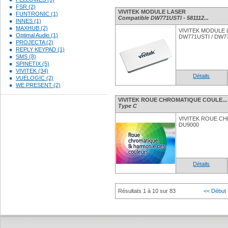
FSR (2)
VIVITEK MODULE LASER
FUNTRONIC (1)
Compatible DW771USTI - 581112...
INNES (1)
MAXHUB (2)
VIVITEK MODULE L
Optimal Audio (1)
DW771USTI / DW7
PROJECTA (2)
REPLY KEYPAD (1)
SMS (8)
SPINETIX (5)
VIVITEK (34)
Détails
VUELOGIC (2)
WE PRESENT (2)
VIVITEK ROUE CHROMATIQUE COULE...
Type C
VIVITEK ROUE C
DU9000
Détails
Résultats 1 à 10 sur 83
<< Début