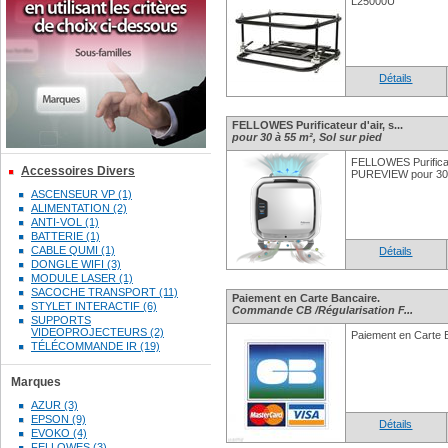
L25000U
Détails
FELLOWES Purificateur d'air, s...
pour 30 à 55 m², Sol sur pied
FELLOWES Purificat
Accessoires Divers
PUREVIEW pour 30 à
ASCENSEUR VP (1)
ALIMENTATION (2)
ANTI-VOL (1)
BATTERIE (1)
CABLE QUMI (1)
Détails
DONGLE WIFI (3)
MODULE LASER (1)
SACOCHE TRANSPORT (11)
Paiement en Carte Bancaire.
STYLET INTERACTIF (6)
Commande CB /Régularisation F...
SUPPORTS
VIDEOPROJECTEURS (2)
Paiement en Carte 
TÉLÉCOMMANDE IR (19)
Marques
AZUR (3)
EPSON (9)
Détails
EVOKO (4)
FELLOWES (3)