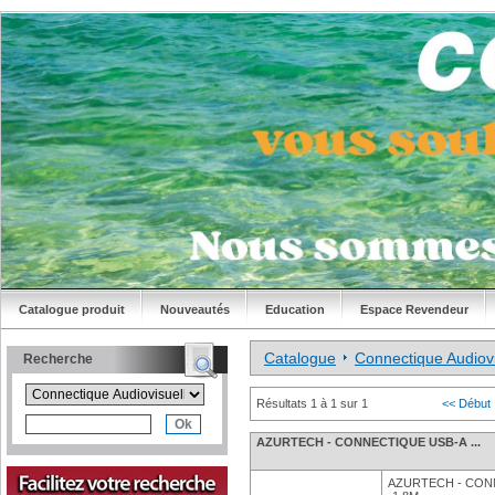
Catalogue produit
Nouveautés
Education
Espace Revendeur
Catalogue
Connectique Audiovi
Recherche
Résultats 1 à 1 sur 1
<< Début
AZURTECH - CONNECTIQUE USB-A ...
AZURTECH - CONN