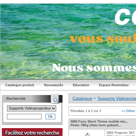
Catalogue produit
Nouveautés
Education
Espace Revendeur
Catalogue
Supports Vidéoproj
Recherche
Résultats 1 à 2 sur 2
<< Début
SMS Func Short Throw mobile mo...
Poids 78Kg (frais hors gabarit...
SMS Projector ShT 