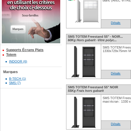
blanc (AVEC VITRE
Détails
SMS TOTEM Freestand 55" - NOIR...
60Kg Hors gabarit -Vitre polyc...
SMS TOTEM Freesta
Supports Écrans Plats
1330x729x75mm Vit
Totem
INDOOR (6)
Marques
Détails
B-TECH (1)
SMS (7)
SMS TOTEM Freestand 55" NOIR
55Kg Frais hors gabarit
SMS TOTEM Freest
maxi écran : 1330 
Détails