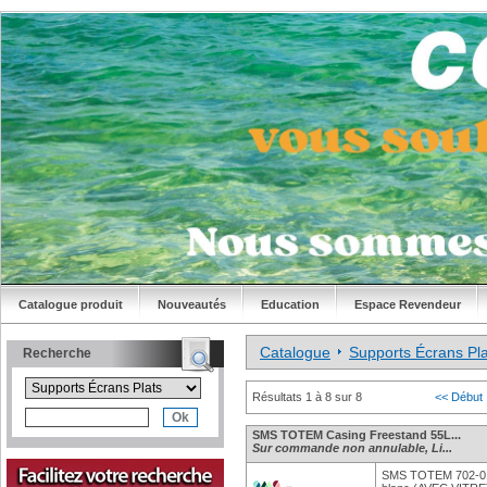
Catalogue produit
Nouveautés
Education
Espace Revendeur
Catalogue
Supports Écrans Pla
Recherche
Résultats 1 à 8 sur 8
<< Début
SMS TOTEM Casing Freestand 55L...
Sur commande non annulable, Li...
SMS TOTEM 702-01