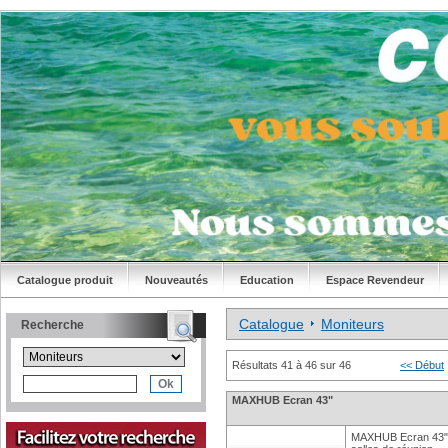
Catalogue produit
Nouveautés
Education
Espace Revendeur
Catalogue
Moniteurs
Recherche
Résultats 41 à 46 sur 46
<< Début
MAXHUB Ecran 43"
MAXHUB Ecran 43" U