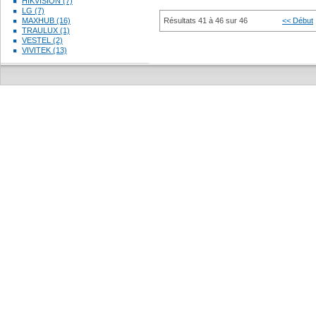
HIKVISION (7)
LG (7)
MAXHUB (16)
Résultats 41 à 46 sur 46
<< Début
TRAULUX (1)
VESTEL (2)
VIVITEK (13)