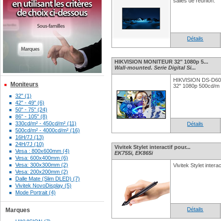
salles de réunion.
Détails
HIKVISION MONITEUR 32" 1080p 5...
Wall-mounted. Serie Digital Si...
HIKVISION DS-D6
Moniteurs
32" 1080p 500cd/m
32" (1)
42" - 49" (6)
50" - 75" (24)
86" - 105" (8)
330cd/m² - 450cd/m² (11)
Détails
500cd/m² - 4000cd/m² (16)
16H/7J (13)
24H/7J (10)
Vivitek Stylet interactif pour...
Vesa : 800x600mm (4)
EK755i, EK865i
Vesa: 600x400mm (6)
Vesa: 300x300mm (2)
Vivitek Stylet inter
Vesa: 200x200mm (2)
Dalle Mate (Slim DLED) (7)
Vivitek NovoDisplay (5)
Mode Portrait (4)
Détails
Marques