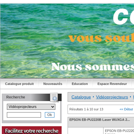
Catalogue produit
Nouveautés
Education
Espace Revendeur
Catalogue
Vidéoprojecteurs
Recherche
Résultats 1 à 10 sur 13
<< Début
EPSON EB-PU2220B Laser WUXGA 2...
EPSON EB-PU2220