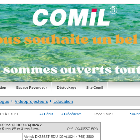
tion
Espace Revendeur
Déstockage
Site Comil
logue
Vidéoprojecteurs
Éducation
s 1 à 1 sur 1
<< Début
< Précédente
Page 1 sur 1
Suivan
 DX335ST-EDU XGA(1024 x...
 5 ans VP et 3 ans Lam...
Réf : DX335ST-EDU
Vivitek DX335ST-EDU XGA(1024 x 768) 3800