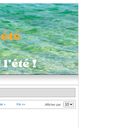
te >
Fin >>
Afficher par :