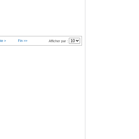
te >
Fin >>
Afficher par :