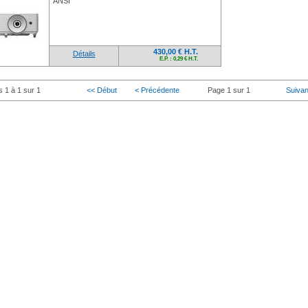
ANSI
430,00 € H.T.
Détails
E.P. : 0,29 € H.T.
s 1 à 1 sur 1
<< Début
< Précédente
Page 1 sur 1
Suivan