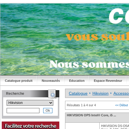
Catalogue produit
Nouveautés
Education
Espace Revendeur
Catalogue
Hikvision
Accesso
Recherche
Résultats 1 à 4 sur 4
<< Début
HIKVISION OPS Intel® Core, i5 ...
HIKVISION DS-D5A