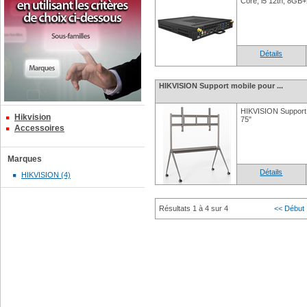
Core, i5 12th, 8G
Détails
HIKVISION Support mobile pour ...
HIKVISION Support 
Hikvision
75"
Accessoires
Marques
Détails
HIKVISION (4)
Résultats 1 à 4 sur 4
<< Début