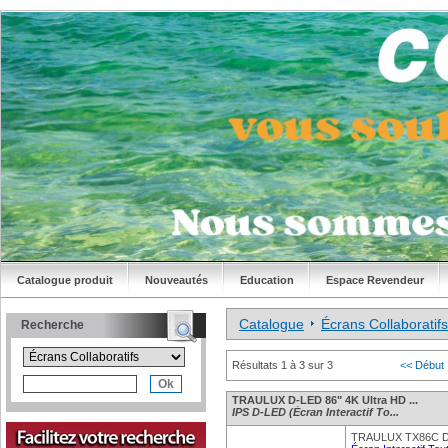
Catalogue produit
Nouveautés
Education
Espace Revendeur
Catalogue
Écrans Collaboratifs
Recherche
Résultats 1 à 3 sur 3
<< Début
TRAULUX D-LED 86" 4K Ultra HD ...
IPS D-LED (Écran Interactif To...
TRAULUX TX86C D-