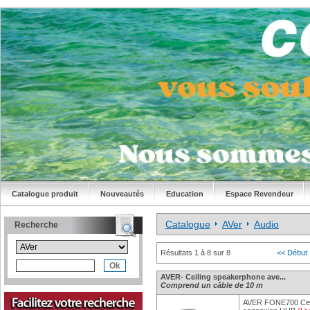
Catalogue produit
Nouveautés
Education
Espace Revendeur
Catalogue
AVer
Audio
Recherche
Résultats 1 à 8 sur 8
<< Début
AVER- Ceiling speakerphone ave...
Comprend un câble de 10 m
AVER FONE700 Ceil