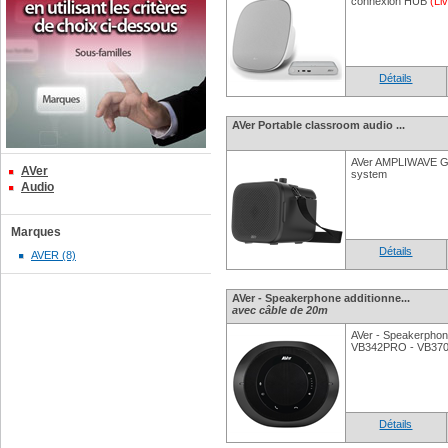
connexion HUB
(Li
Détails
AVer Portable classroom audio ...
AVer AMPLIWAVE GO
AVer
system
Audio
Marques
Détails
AVER (8)
AVer - Speakerphone additionne...
avec câble de 20m
AVer - Speakerphone
VB342PRO - VB370A
Détails