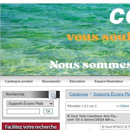
Catalogue produit
Nouveautés
Education
Espace Revendeur
Catalogue
Supports Écrans Pla
Recherche
Résultats 1 à 1 sur 1
<< Début
B-Tech Twin Cantilever Arm Fla...
with Tilt & Swivel (VESA 600 x...
B-Tech BT8227-B Tw